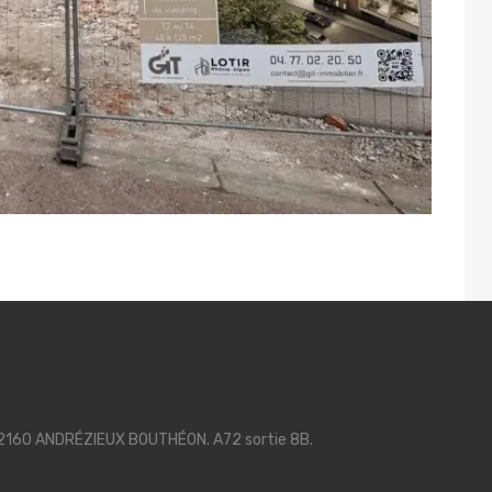
42160 ANDRÉZIEUX BOUTHÉON. A72 sortie 8B.