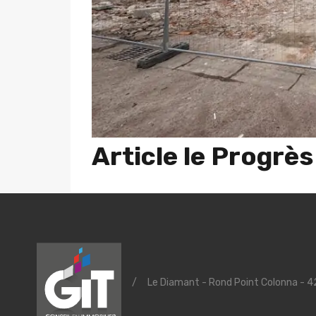
Article le Progrès
ARTICLE LE PROGRES
/
Le Diamant - Rond Point Colonna - 