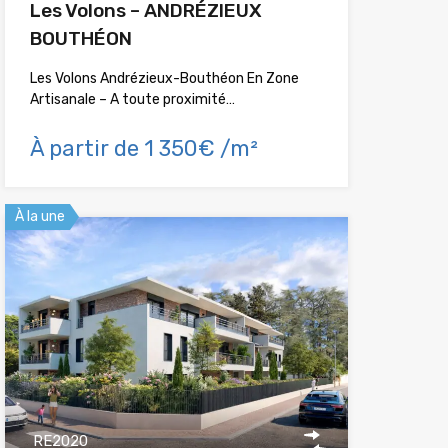
Les Volons – ANDRÉZIEUX
BOUTHÉON
Les Volons Andrézieux-Bouthéon En Zone
Artisanale – A toute proximité…
À partir de 1 350€ /m²
À la une
RE2020