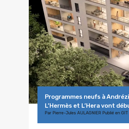
Programmes neufs à Andrézie
L’Hermès et L’Hera vont déb
Par
Pierre-Jules AULAGNIER
Publié en
GIT