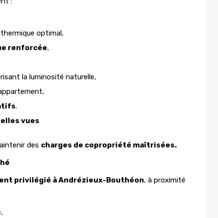
nt :
thermique optimal,
ue renforcée
,
isant la luminosité naturelle,
appartement,
tifs
.
belles vues
aintenir des
charges de copropriété maîtrisées.
ché
nt privilégié à Andrézieux-Bouthéon
, à proximité
,