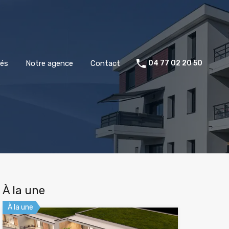
tés
Notre agence
Contact
04 77 02 20 50
À la une
À la une