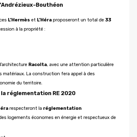
d’Andrézieux-Bouthéon
nces
L’Hermès
et
L’Héra
proposeront un total de
33
ession à la propriété :
d’architecture
Racolta
, avec une attention particulière
des matériaux. La construction fera appel à des
conomie du territoire.
la réglementation RE 2020
Héra
respecteront la
réglementation
 des logements économes en énergie et respectueux de