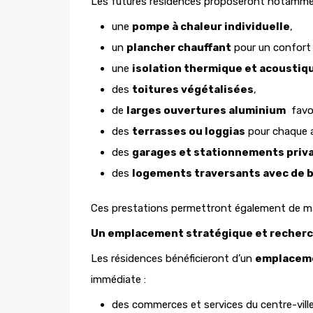
Les futures résidences proposeront notamme
une
pompe à chaleur individuelle
,
un
plancher chauffant
pour un confort 
une
isolation thermique et acoustiq
des
toitures végétalisées
,
de
larges ouvertures aluminium
favor
des
terrasses ou loggias
pour chaque 
des
garages et stationnements priva
des
logements traversants avec de 
Ces prestations permettront également de m
Un emplacement stratégique et recher
Les résidences bénéficieront d’un
emplaceme
immédiate :
des commerces et services du centre-ville